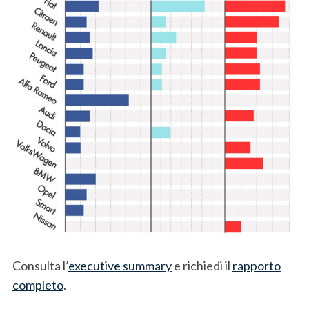
S
e
a
r
c
h
f
o
r
:
Consulta l’
executive summary
e richiedi il
rapporto
completo
.