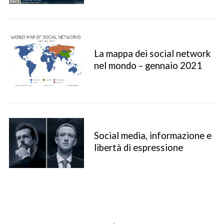
La mappa dei social network
nel mondo – gennaio 2021
Social media, informazione e
S
libertà di espressione
e
a
r
c
h
f
o
P