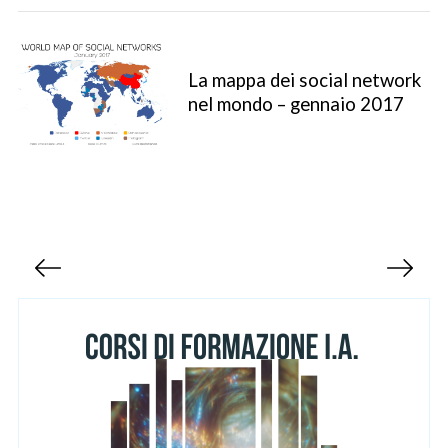
La mappa dei social network
nel mondo – gennaio 2017
S
e
a
P
r
a
c
g
h
f
i
o
n
r
a
:
z
i