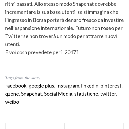
ritmi passati. Allo stesso modo Snapchat dovrebbe
incrementare la sua base utenti, se si immagina che
l’ingresso in Borsa porterà denaro fresco da investire
nell’espansione internazionale. Futuro non roseo per
Twitter se non troverà un modo per attrarre nuovi
utenti.
E voi cosa prevedete per il 2017?
Tags from the story
facebook
,
google plus
,
Instagram
,
linkedin
,
pinterest
,
qzone
,
Snapchat
,
Social Media
,
statistiche
,
twitter
,
weibo