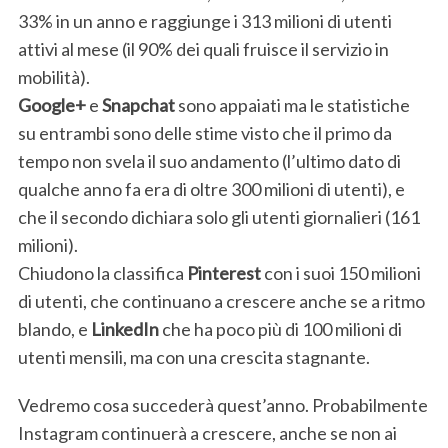
33% in un anno e raggiunge i 313 milioni di utenti
attivi al mese (il 90% dei quali fruisce il servizio in
mobilità).
S
Google+
e
Snapchat
sono appaiati ma le statistiche
e
a
su entrambi sono delle stime visto che il primo da
r
tempo non svela il suo andamento (l’ultimo dato di
c
qualche anno fa era di oltre 300 milioni di utenti), e
h
che il secondo dichiara solo gli utenti giornalieri (161
f
o
milioni).
r
Chiudono la classifica
Pinterest
con i suoi 150 milioni
:
di utenti, che continuano a crescere anche se a ritmo
blando, e
LinkedIn
che ha poco più di 100 milioni di
utenti mensili, ma con una crescita stagnante.
Vedremo cosa succederà quest’anno. Probabilmente
Instagram continuerà a crescere, anche se non ai