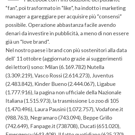
“fan”, poi trasformato in “like”, ha indotto i marketing
manager a gareggiare per acquisire più “consensi”
possibile. Operazione abbastanza facile avendo
denari da investire in pubblicità, a meno di non essere
già un “love brand”.
Nel nostro paese i brand con più sostenitori alla data
dell’ 11 ottobre (aggiornato grazie ai suggerimenti
dei lettori) sono: Milan (6.169.782) Nutella
(3.309.219), Vasco Rossi (2.614.273), Juventus
(2.483.842), Kinder Bueno (2.444.067), Ligabue
(1.777.916), la pagina non ufficiale della Nazionale
Italiana (1.515.973), la trasmissione Lo zoo di 105
(1.470.496), Laura Pausini (1.072.757), Vodafone.it
(988.763), Negramaro (743.094), Beppe Grillo
(742.649), Fanpage.it (738708), Ducati (651.020),
Emergency (643.408), Il fatto quotidiano (625.270).