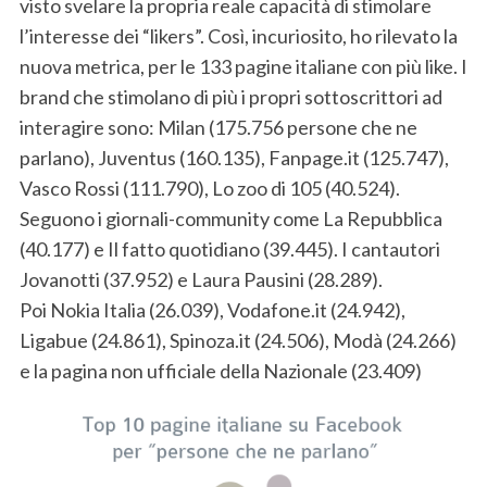
visto svelare la propria reale capacità di stimolare
l’interesse dei “likers”. Così, incuriosito, ho rilevato la
nuova metrica, per le 133 pagine italiane con più like. I
brand che stimolano di più i propri sottoscrittori ad
interagire sono: Milan (175.756 persone che ne
parlano), Juventus (160.135), Fanpage.it (125.747),
Vasco Rossi (111.790), Lo zoo di 105 (40.524).
S
Seguono i giornali-community come La Repubblica
e
(40.177) e Il fatto quotidiano (39.445). I cantautori
a
Jovanotti (37.952) e Laura Pausini (28.289).
r
c
Poi Nokia Italia (26.039), Vodafone.it (24.942),
h
Ligabue (24.861), Spinoza.it (24.506), Modà (24.266)
f
e la pagina non ufficiale della Nazionale (23.409)
o
r
: