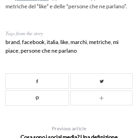
metriche del “like” e delle “persone che ne parlano”.
Tags from the story
brand
,
facebook
,
italia
,
like
,
marchi
,
metriche
,
mi
piace
,
persone che ne parlano
Previous article
Cosa sono i social media? Una definizione