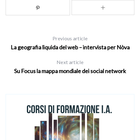
Previous article
La geografia liquida del web – intervista per Nòva
S
Next article
e
Su Focus la mappa mondiale dei social network
a
r
c
h
f
o
r
: