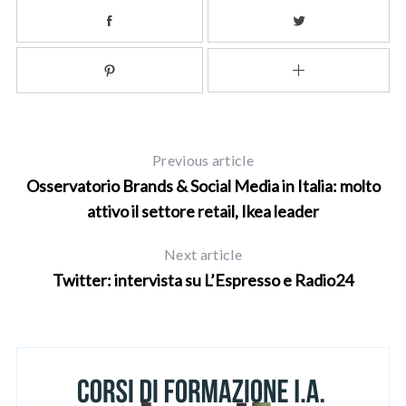
a
r
c
h
f
o
r
:
Previous article
Osservatorio Brands & Social Media in Italia: molto
attivo il settore retail, Ikea leader
Next article
Twitter: intervista su L’Espresso e Radio24