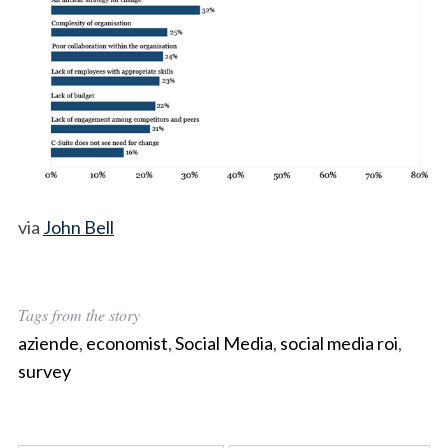
via
John Bell
Tags from the story
aziende
,
economist
,
Social Media
,
social media roi
,
survey
S
e