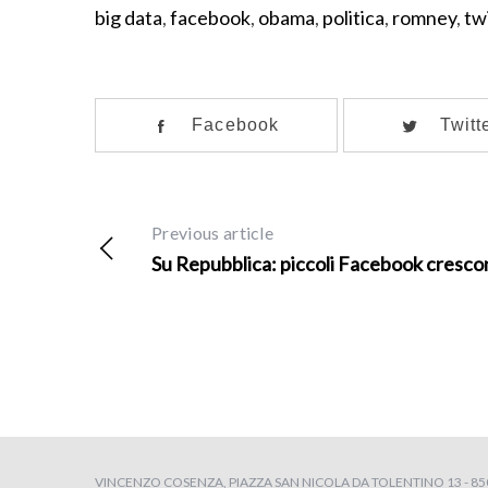
big data
,
facebook
,
obama
,
politica
,
romney
,
tw
Facebook
Twitt
Previous article
Su Repubblica: piccoli Facebook cresco
VINCENZO COSENZA, PIAZZA SAN NICOLA DA TOLENTINO 13 - 8504