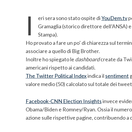
I
eri sera sono stato ospite di
YouDem.tv
pe
Gramaglia (storico direttore dell’ANSA) e
Stampa).
Ho provato a fare un po’ di chiarezza sul termi
associare a quello di Big Brother.
Inoltre ho spiegato le
dashboard
create da Twit
americani rispetto ai candidati.
The Twitter Political Index
indica il
sentiment
g
valore medio (50) calcolato sul totale dei tweet 
S
Facebook-CNN Election Insights
invece evidenz
e
Obama/Biden e Romney/Ryan. Ossia il numero d
a
azione sulle rispettive pagine, contribuendo a 
r
c
h