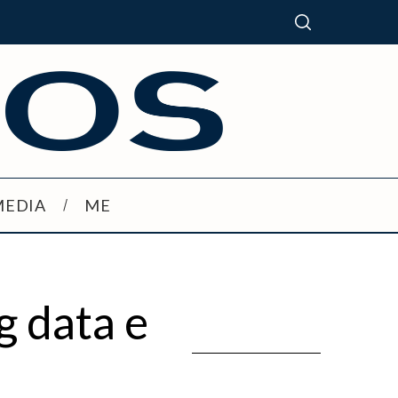
MEDIA
ME
g data e