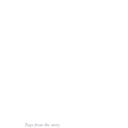
f
o
r
:
Tags from the story