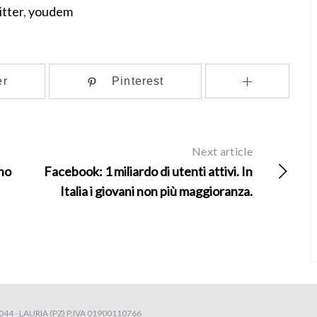
itter
,
youdem
er
Pinterest
Next article
no
Facebook: 1 miliardo di utenti attivi. In
Italia i giovani non più maggioranza.
4 - LAURIA (PZ) P.IVA 01900110766