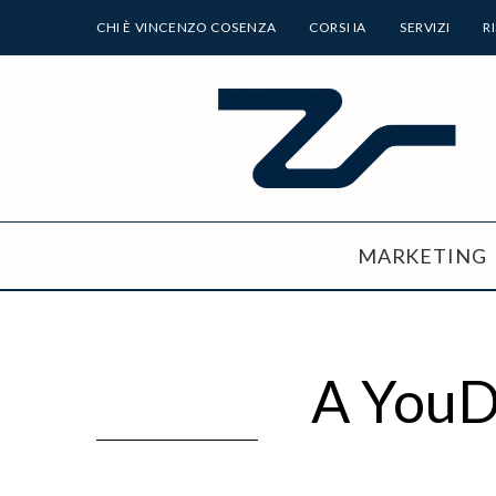
CHI È VINCENZO COSENZA
CORSI IA
SERVIZI
R
MARKETING
A YouDe