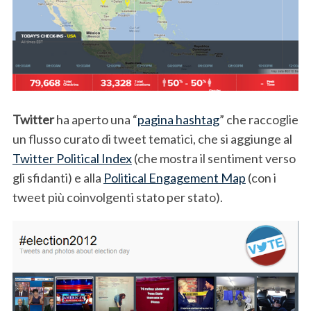
Twitter
ha aperto una “
pagina hashtag
” che raccoglie
S
un flusso curato di tweet tematici, che si aggiunge al
e
Twitter Political Index
(che mostra il sentiment verso
a
gli sfidanti) e alla
Political Engagement Map
(con i
r
c
tweet più coinvolgenti stato per stato).
h
f
o
r
: