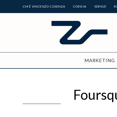
CHI È VINCENZO COSENZA
CORSI IA
SERVIZI
R
MARKETING
Foursqu