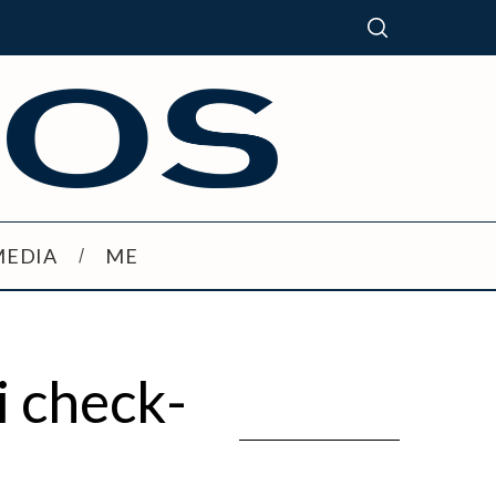
MEDIA
ME
i check-