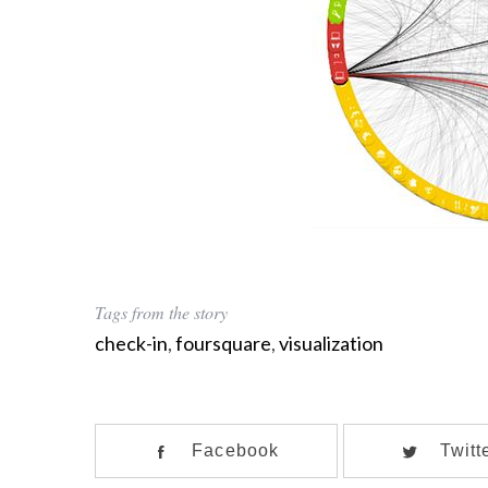
f
o
r
:
Tags from the story
check-in
,
foursquare
,
visualization
Facebook
Twitt