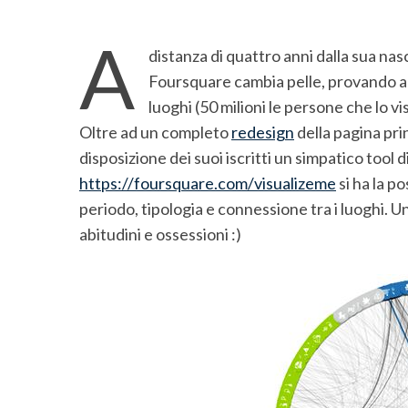
A
distanza di quattro anni dalla sua nasc
Foursquare cambia pelle, provando a t
luoghi (50 milioni le persone che lo v
Oltre ad un completo
redesign
della pagina prin
disposizione dei suoi iscritti un simpatico tool d
https://foursquare.com/visualizeme
si ha la po
periodo, tipologia e connessione tra i luoghi. 
abitudini e ossessioni :)
S
e
a
r
c
h