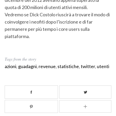
dicembre del 2012 avevano appena superato la
quota di 200 milioni di utenti attivi mensili.
Vedremo se Dick Costolo riuscirà a trovare il modo di
coinvolgere i neofiti dopo l’iscrizione e di far
S
permanere per più tempo i core users sulla
e
piattaforma.
a
r
c
h
Tags from the story
f
azioni
,
guadagni
,
revenue
,
statistiche
,
twitter
,
utenti
o
r
: