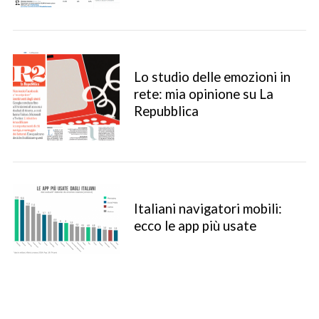
Lo studio delle emozioni in
rete: mia opinione su La
Repubblica
S
Italiani navigatori mobili:
e
ecco le app più usate
a
r
c
h
f
o