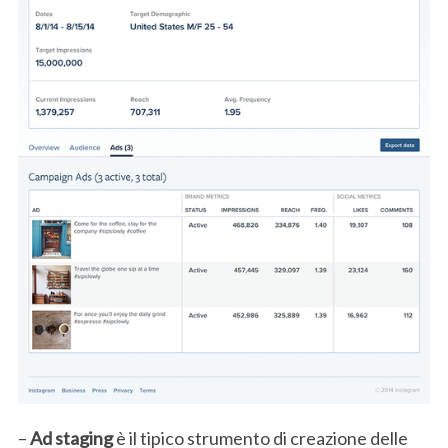
S
e
a
r
c
h
f
o
r
:
–
Ad staging
è il tipico strumento di creazione delle