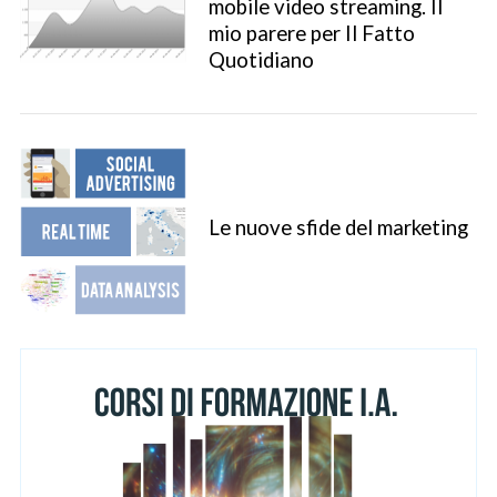
mobile video streaming. Il
mio parere per Il Fatto
Quotidiano
Le nuove sfide del marketing
S
e
a
r
c
h
f
o
r
: