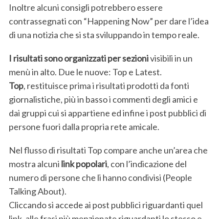
Inoltre alcuni consigli potrebbero essere
contrassegnati con “Happening Now” per dare l’idea
di una notizia che si sta sviluppando in tempo reale.
I risultati sono organizzati per sezioni
visibili in un
menù in alto. Due le nuove: Top e Latest.
Top
, restituisce prima i risultati prodotti da fonti
giornalistiche, più in basso i commenti degli amici e
dai gruppi cui si appartiene ed infine i post pubblici di
persone fuori dalla propria rete amicale.
Nel flusso di risultati Top compare anche un’area che
mostra alcuni
link popolari
, con l’indicazione del
numero di persone che li hanno condivisi (People
Talking About).
Cliccando si accede ai post pubblici riguardanti quel
link, alle frasi più menzionate riguardanti lo stesso e