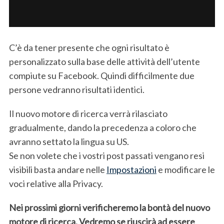
S
e
C’è da tener presente che ogni risultato è
a
r
personalizzato sulla base delle attività dell’utente
c
compiute su Facebook. Quindi difficilmente due
h
persone vedranno risultati identici.
f
o
Il nuovo motore di ricerca verrà rilasciato
r
:
gradualmente, dando la precedenza a coloro che
avranno settato la lingua su US.
Se non volete che i vostri post passati vengano resi
visibili basta andare nelle
Impostazioni
e modificare le
voci relative alla Privacy.
Nei prossimi giorni verificheremo la bontà del nuovo
motore di ricerca. Vedremo se riuscirà ad essere