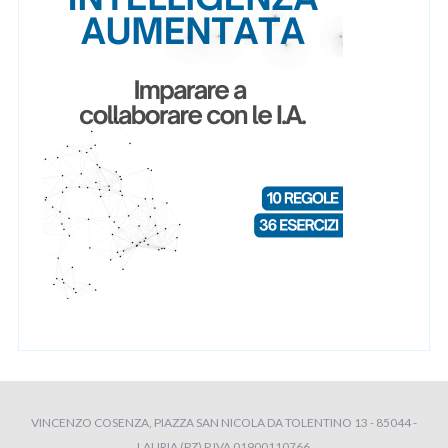
VINCENZO COSENZA, PIAZZA SAN NICOLA DA TOLENTINO 13 - 85044 -
LAURIA (PZ) P.IVA 01900110766