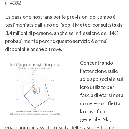
(+43%).
La passione nostrana per le previsioni del tempo è
testimoniata dall’uso dell’app Il Meteo, consultata da
3,4 milioni di persone, anche se in flessione del 14%,
probabilmente perché questo servizio è ormai
S
e
disponibile anche altrove.
a
r
Concentrando
c
l’attenzione sulle
h
sole app social e sul
f
o
loro utilizzo per
r
fascia di età, si nota
:
come esso rifletta
la classifica
generale. Ma,
guardando ai tassi di crescita delle fasce estreme, si