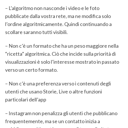
– L’algoritmo non nasconde i video e le foto
pubblicate dalla vostra rete, ma ne modifica solo
l’ordine algoritmicamente. Quindi continuando a
scollare saranno tutti visibili.
– Non c’è un formato che ha un peso maggiore nella
S
e
“ricetta” algoritmica. Ciò che incide sulla priorità di
a
visualizzazioni è solo l’interesse mostrato in passato
r
verso un certo formato.
c
h
– Non c’è una preferenza verso i contenuti degli
f
o
utenti che usano Storie, Live o altre funzioni
r
particolari dell’app
:
– Instagram non penalizza gli utenti che pubblicano
frequentemente, ma se un contatto inizia a