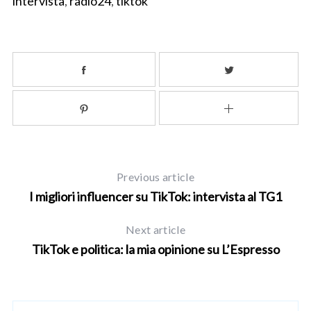
intervista
,
radio24
,
tiktok
S
Previous article
e
I migliori influencer su TikTok: intervista al TG1
a
r
Next article
c
TikTok e politica: la mia opinione su L’Espresso
h
f
o
r