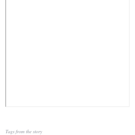
S
e
a
r
c
h
f
o
r
:
Tags from the story