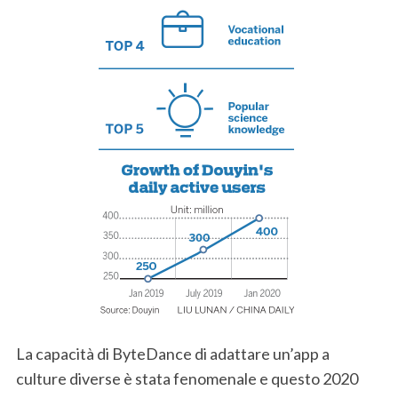
S
e
a
r
c
h
f
o
r
:
La capacità di ByteDance di adattare un’app a
culture diverse è stata fenomenale e questo 2020