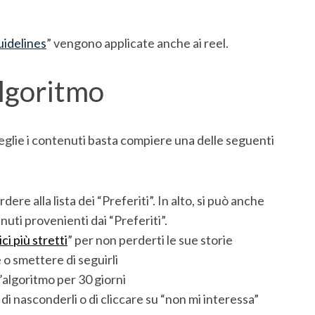
idelines
” vengono applicate anche ai reel.
algoritmo
eglie i contenuti basta compiere una delle seguenti
re alla lista dei “Preferiti”. In alto, si può anche
uti provenienti dai “Preferiti”.
ci più stretti
” per non perderti le sue storie
 o smettere di seguirli
l’algoritmo per 30 giorni
 di nasconderli o di cliccare su “non mi interessa”