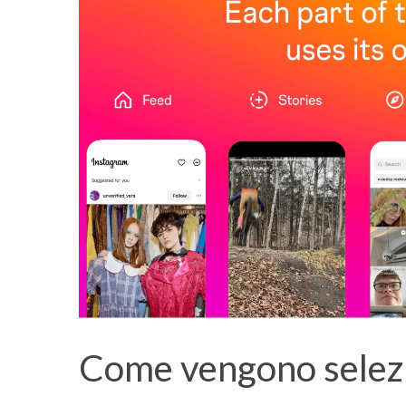
Come vengono selezi
S
e
a