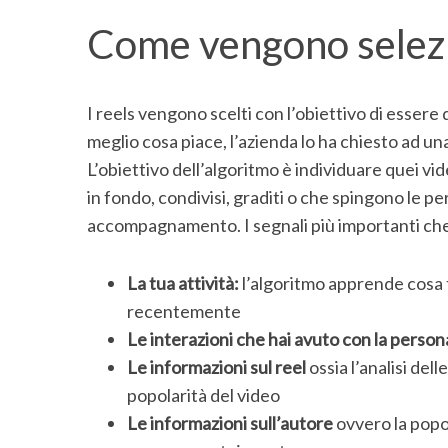
Come vengono selezi
I reels vengono scelti con l’obiettivo di essere 
meglio cosa piace, l’azienda lo ha chiesto ad un
L’obiettivo dell’algoritmo è individuare quei vid
in fondo, condivisi, graditi o che spingono le per
accompagnamento. I segnali più importanti che
La tua attività:
l’algoritmo apprende cosa t
recentemente
Le interazioni che hai avuto con la perso
Le informazioni sul reel
ossia l’analisi del
popolarità del video
Le informazioni sull’autore
ovvero la popol