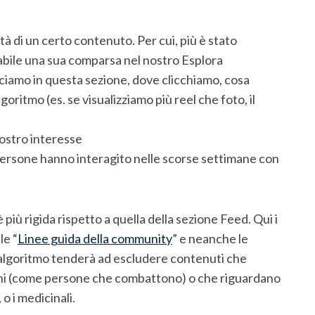
lità di un certo contenuto. Per cui, più è stato
babile una sua comparsa nel nostro Esplora
acciamo in questa sezione, dove clicchiamo, cosa
goritmo (es. se visualizziamo più reel che foto, il
nostro interesse
ersone hanno interagito nelle scorse settimane con
 più rigida rispetto a quella della sezione Feed. Qui i
le “
Linee guida della community
” e neanche le
l’algoritmo tenderà ad escludere contenuti che
uni (come persone che combattono) o che riguardano
o i medicinali.