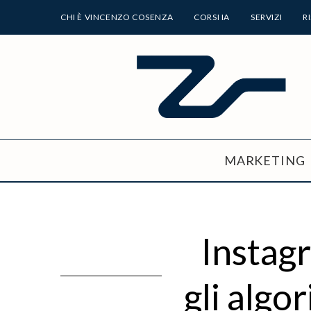
CHI È VINCENZO COSENZA
CORSI IA
SERVIZI
R
MARKETING
Instag
gli algo