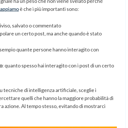
 segnale ha un peso che non viene svelato perché
sappiamo
è che i più importanti sono:
ndiviso, salvato o commentato
polare un certo post, ma anche quando è stato
esempio quante persone hanno interagito con
to
: quanto spesso hai interagito con i post di un certo
 tecniche di intelligenza artificiale, sceglie i
tercettare quelli che hanno la maggiore probabilità di
tra azione. Al tempo stesso, evitando di mostrarci