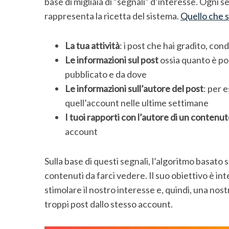
base di migliaia di “segnali” d’interesse. Ogni
rappresenta la ricetta del sistema.
Quello che 
La tua attività
: i post che hai gradito, co
Le informazioni sul post
ossia quanto è po
pubblicato e da dove
Le informazioni sull’autore del post
: per 
quell’account nelle ultime settimane
I tuoi rapporti con l’autore di un contenu
account
Sulla base di questi segnali, l’algoritmo basato su
contenuti da farci vedere. Il suo obiettivo è in
stimolare il nostro interesse e, quindi, una nos
troppi post dallo stesso account.