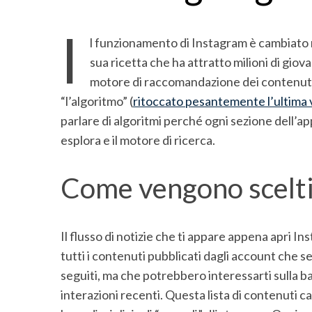
I
l funzionamento di Instagram è cambiato m
sua ricetta che ha attratto milioni di gio
motore di raccomandazione dei contenuti
“l’algoritmo” (
ritoccato pesantemente l’ultima 
parlare di algoritmi perché ogni sezione dell’app h
esplora e il motore di ricerca.
Come vengono scelti 
Il flusso di notizie che ti appare appena apri 
tutti i contenuti pubblicati dagli account che s
seguiti, ma che potrebbero interessarti sulla ba
interazioni recenti. Questa lista di contenuti ca