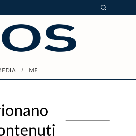
MEDIA
ME
zionano
contenuti