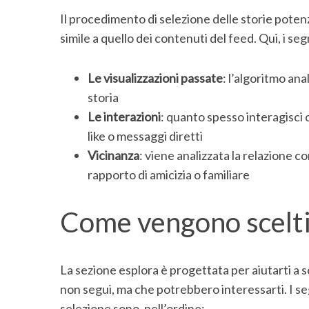
r
Il procedimento di selezione delle storie poten
c
simile a quello dei contenuti del feed. Qui, i s
h
f
o
Le visualizzazioni passate
: l’algoritmo ana
r
storia
:
Le interazioni
: quanto spesso interagisci 
like o messaggi diretti
Vicinanza
: viene analizzata la relazione c
rapporto di amicizia o familiare
Come vengono scelti 
La sezione esplora è progettata per aiutarti a 
non segui, ma che potrebbero interessarti. I se
selezione sono, nell’ordine: