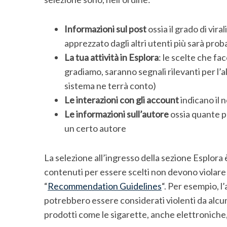
Informazioni sul post
ossia il grado di vira
apprezzato dagli altri utenti più sarà pro
La tua attività in Esplora
: le scelte che f
gradiamo, saranno segnali rilevanti per l’al
sistema ne terrà conto)
Le interazioni con gli account
indicano il 
Le informazioni sull’autore
ossia quante p
un certo autore
La selezione all’ingresso della sezione Esplora è
contenuti per essere scelti non devono violare 
“
Recommendation Guidelines
“. Per esempio, 
potrebbero essere considerati violenti da alc
prodotti come le sigarette, anche elettroniche, 