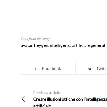
Tags from the story
avatar
,
heygen
,
intelligenza artificiale generat
Facebook
Twitt
Previous article
Creare illusioni ottiche con l’intelligenz
artificiale