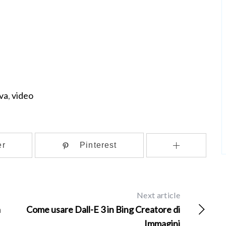
iva
,
video
er
Pinterest
Next article
a
Come usare Dall-E 3 in Bing Creatore di
Immagini