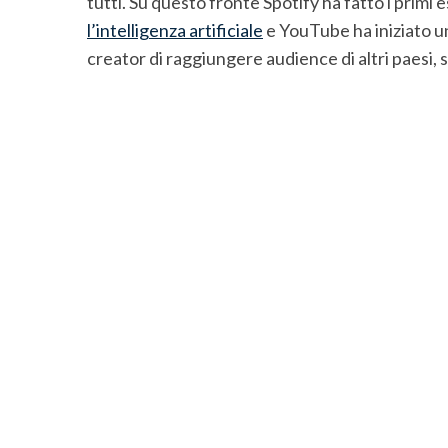
tutti. Su questo fronte Spotify ha fatto i primi 
r
l’intelligenza artificiale
e YouTube ha iniziato u
c
creator di raggiungere audience di altri paesi,
h
f
o
r
: