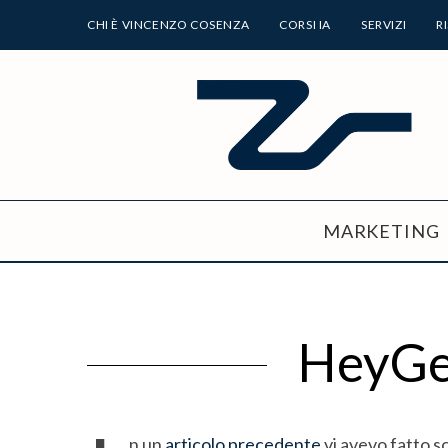
CHI È VINCENZO COSENZA
CORSI IA
SERVIZI
R
MARKETING
HeyGen
n un
articolo precedente
vi avevo fatto s