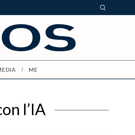
MEDIA
ME
on l’IA