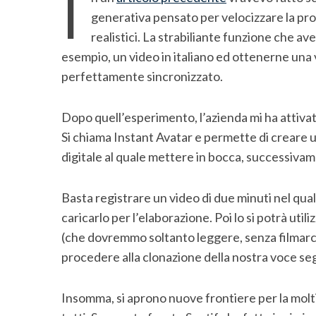
I
generativa pensato per velocizzare la pro
realistici. La strabiliante funzione che a
esempio, un video in italiano ed ottenerne una v
perfettamente sincronizzato.
Dopo quell’esperimento, l’azienda mi ha attiva
Si chiama Instant Avatar e permette di creare 
digitale al quale mettere in bocca, successivame
Basta registrare un video di due minuti nel qua
caricarlo per l’elaborazione. Poi lo si potrà u
(che dovremmo soltanto leggere, senza filmarci
procedere alla clonazione della nostra voce s
S
e
Insomma, si aprono nuove frontiere per la moltip
a