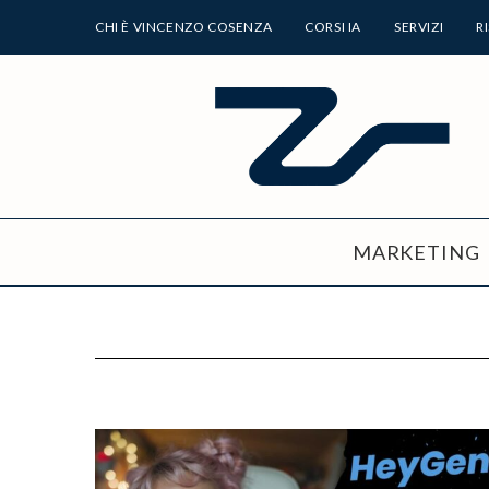
CHI È VINCENZO COSENZA
CORSI IA
SERVIZI
R
MARKETING