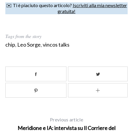
✉️ Ti è piaciuto questo articolo?
Iscriviti alla mia newsletter
gratuita!
S
e
Tags from the story
a
r
chip
,
Leo Sorge
,
vincos talks
c
h
f
o
r
:
Previous article
Meridione e IA: intervista su Il Corriere del