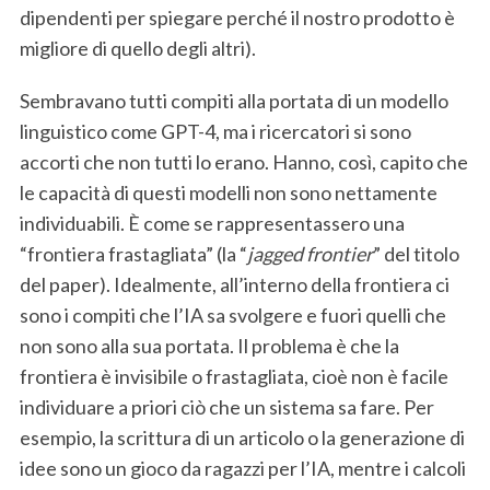
dipendenti per spiegare perché il nostro prodotto è
migliore di quello degli altri).
Sembravano tutti compiti alla portata di un modello
linguistico come GPT-4, ma i ricercatori si sono
accorti che non tutti lo erano. Hanno, così, capito che
le capacità di questi modelli non sono nettamente
individuabili. È come se rappresentassero una
“frontiera frastagliata” (la “
jagged frontier
” del titolo
del paper). Idealmente, all’interno della frontiera ci
sono i compiti che l’IA sa svolgere e fuori quelli che
non sono alla sua portata. Il problema è che la
frontiera è invisibile o frastagliata, cioè non è facile
S
individuare a priori ciò che un sistema sa fare. Per
e
esempio, la scrittura di un articolo o la generazione di
a
idee sono un gioco da ragazzi per l’IA, mentre i calcoli
r