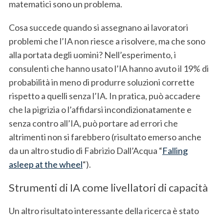
c
matematici sono un problema.
h
f
Cosa succede quando si assegnano ai lavoratori
o
problemi che l’IA non riesce a risolvere, ma che sono
r
alla portata degli uomini? Nell’esperimento, i
:
consulenti che hanno usato l’IA hanno avuto il 19% di
probabilità in meno di produrre soluzioni corrette
rispetto a quelli senza l’IA. In pratica, può accadere
che la pigrizia o l’affidarsi incondizionatamente e
senza contro all’IA, può portare ad errori che
altrimenti non si farebbero (risultato emerso anche
da un altro studio di Fabrizio Dall’Acqua “
Falling
asleep at the wheel
“).
Strumenti di IA come livellatori di capacità
Un altro risultato interessante della ricerca è stato