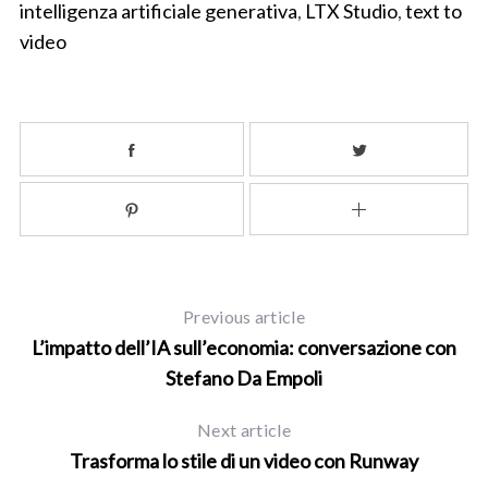
intelligenza artificiale generativa
,
LTX Studio
,
text to
S
video
e
a
r
c
h
f
o
r
:
Previous article
L’impatto dell’IA sull’economia: conversazione con
Stefano Da Empoli
Next article
Trasforma lo stile di un video con Runway