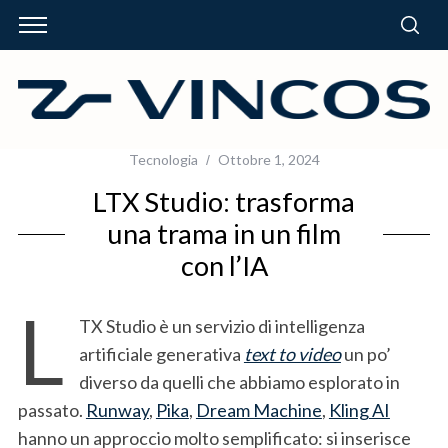
Tecnologia
Ottobre 1, 2024
LTX Studio: trasforma
una trama in un film
con l’IA
L
TX Studio è un servizio di intelligenza
artificiale generativa
text to video
un po’
diverso da quelli che abbiamo esplorato in
passato.
Runway
,
Pika
,
Dream Machine
,
Kling AI
hanno un approccio molto semplificato: si inserisce