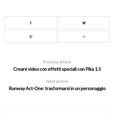
e
a
r
c
h
f
o
r
:
Previous article
Creare video con effetti speciali con Pika 1.5
Next article
Runway Act-One: trasformarsi in un personaggio