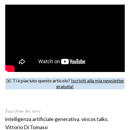
✉️ Ti è piaciuto questo articolo?
Iscriviti alla mia newsletter
gratuita!
Tags from the story
intelligenza artificiale generativa
,
vincos talks
,
Vittorio Di Tomaso
S