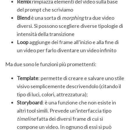
Remix
rimpiazza elementi del video sulla base
del prompt che scriviamo
Blend
è una sorta di
morphing
tra due video
diversi. Si possono scegliere diverse tipologie di
intensità della transizione
Loop
aggiunge dei frame all’inizio e alla fine di
un video per farlo diventare un video infinito
Ma due sono le funzioni più promettenti:
Template
: permette di creare e salvare uno stile
visivo semplicemente descrivendolo (citando il
tipo di luci, colori, attrezzatura);
Storyboard
: è una funzione che non esiste in
altri tool simili. Prevede un’interfaccia tipo
S
timeline
fatta dei diversi frame di cui si
e
a
compone un video. In ognuno di essi si può