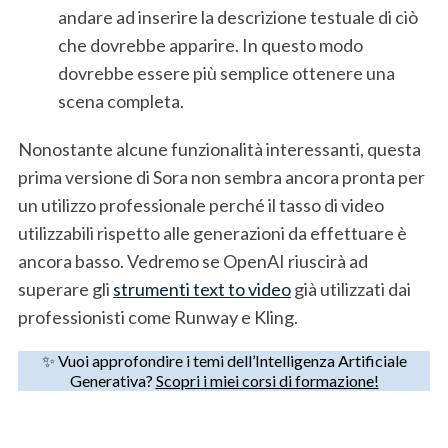
r
andare ad inserire la descrizione testuale di ciò
c
che dovrebbe apparire. In questo modo
h
dovrebbe essere più semplice ottenere una
f
o
scena completa.
r
:
Nonostante alcune funzionalità interessanti, questa
prima versione di Sora non sembra ancora pronta per
un utilizzo professionale perché il tasso di video
utilizzabili rispetto alle generazioni da effettuare è
ancora basso. Vedremo se OpenAI riuscirà ad
superare gli
strumenti text to video
già utilizzati dai
professionisti come Runway e Kling.
✨ Vuoi approfondire i temi dell’Intelligenza Artificiale
Generativa?
Scopri i miei corsi di formazione!