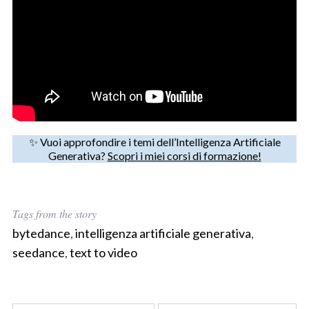
S
e
a
✨ Vuoi approfondire i temi dell’Intelligenza Artificiale
r
Generativa?
Scopri i miei corsi di formazione!
c
h
f
o
Tags from the story
r
bytedance
,
intelligenza artificiale generativa
,
:
seedance
,
text to video