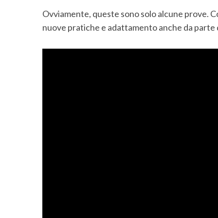
S
e
Ovviamente, queste sono solo alcune prove. Co
a
nuove pratiche e adattamento anche da parte 
r
c
h
f
o
r
: