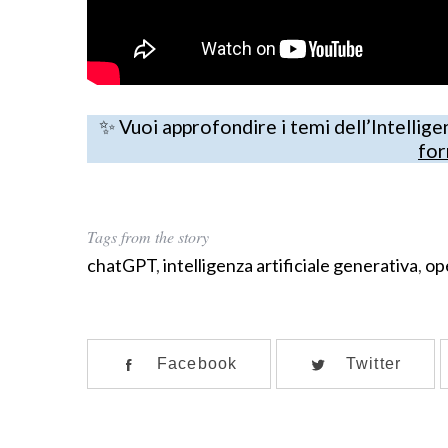
✨ Vuoi approfondire i temi dell’Intellige
for
Tags from the story
chatGPT
,
intelligenza artificiale generativa
,
op
Facebook
Twitter