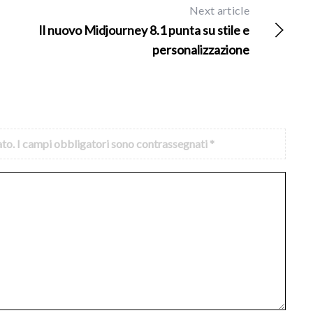
Next article
Il nuovo Midjourney 8.1 punta su stile e
personalizzazione
ato.
I campi obbligatori sono contrassegnati
*