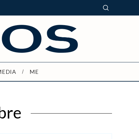
MEDIA
ME
bre