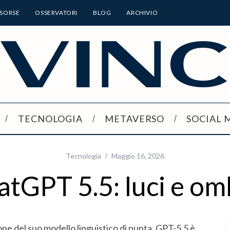
ISORSE
OSSERVATORI
BLOG
ARCHIVIO
TECNOLOGIA
METAVERSO
SOCIAL 
Tecnologia
Maggio 16, 2026
atGPT 5.5: luci e om
ne del suo modello linguistico di punta. GPT-5.5 è