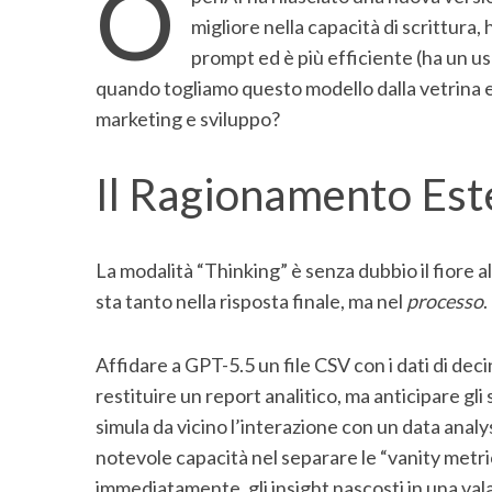
O
migliore nella capacità di scrittura,
prompt ed è più efficiente (ha un u
quando togliamo questo modello dalla vetrina e 
marketing e sviluppo?
Il Ragionamento Este
La modalità “Thinking” è senza dubbio il fiore a
sta tanto nella risposta finale, ma nel
processo
.
Affidare a GPT-5.5 un file CSV con i dati di de
restituire un report analitico, ma anticipare gli
simula da vicino l’interazione con un data analy
notevole capacità nel separare le “vanity metric
immediatamente, gli insight nascosti in una vala