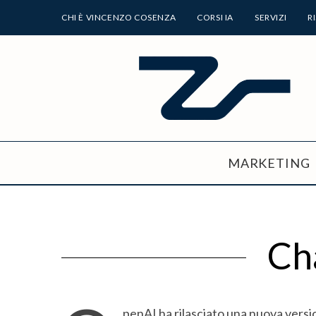
CHI È VINCENZO COSENZA
CORSI IA
SERVIZI
R
MARKETING
Ch
penAI ha rilasciato una nuova versio