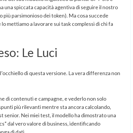
 ha una spiccata capacità agentiva di seguire il nostro
so più parsimonioso dei token). Ma cosa succede
lo mettiamo a lavorare sui task complessi di chi fa
so: Le Luci
ll’occhiello di questa versione. La vera differenza non
cine di contenuti e campagne, e vederlo non solo
 spunti più rilevanti mentre sta ancora calcolando,
st senior. Nei miei test, il modello ha dimostrato una
s” dal vero valore di business, identificando
nga di dati.