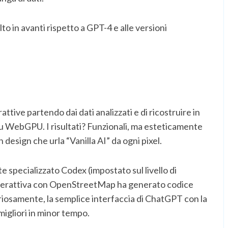
lto in avanti rispetto a GPT-4 e alle versioni
ttive partendo dai dati analizzati e di ricostruire in
u WebGPU. I risultati? Funzionali, ma esteticamente
 design che urla “Vanilla AI” da ogni pixel.
te specializzato Codex (impostato sul livello di
nterattiva con OpenStreetMap ha generato codice
riosamente, la semplice interfaccia di ChatGPT con la
migliori in minor tempo.