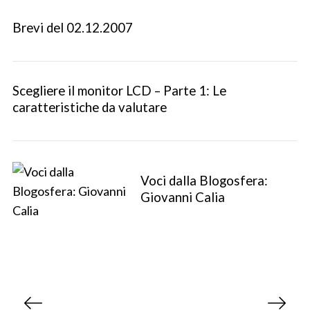
S
Brevi del 02.12.2007
e
a
r
c
Scegliere il monitor LCD – Parte 1: Le
h
caratteristiche da valutare
f
o
r
:
Voci dalla Blogosfera:
Giovanni Calia
P