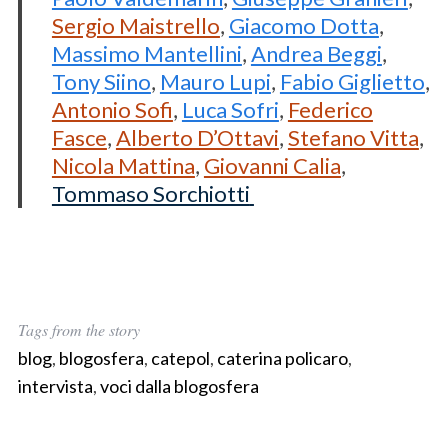
Sergio Maistrello
,
Giacomo Dotta
,
Massimo Mantellini
,
Andrea Beggi
,
Tony Siino
,
Mauro Lupi
,
Fabio Giglietto
,
Antonio Sofi
,
Luca Sofri
,
Federico
Fasce
,
Alberto D’Ottavi
,
Stefano Vitta
,
Nicola Mattina
,
Giovanni Calia
,
Tommaso Sorchiotti
Tags from the story
blog
,
blogosfera
,
catepol
,
caterina policaro
,
intervista
,
voci dalla blogosfera