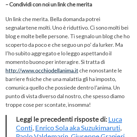
– Condividi con noi un link che merita
Un link che merita. Bella domanda potrei
segnalartene molti. Uno è riduttivo. Ci sono molti bei
blog e molte belle persone. Ti segnalo un blog che ho
scoperto da poco e che seguo un po’ da lurker. Ma
l’ho subito aggregato e lo leggo aspettando il
momento buono per interagire. Si tratta di
http://www.occhiodellanima.it
che nonostante le
barriere fisiche che una malattia gli ha imposto,
comunica quello che possiede dentro l’anima. Un
punto di vista diverso dal nostro, che spesso diamo
troppe cose per scontate, insomma!
Leggi le precedenti risposte di:
Luca
Conti
,
Enrico Sola aka Suzukimaruti
,
Paolo Valdemarin
,
Giuseppe Granieri
,