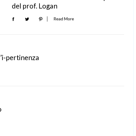
del prof. Logan
Read More
l’i-pertinenza
o