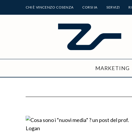
CHI È VINCENZO COSENZA
CORSI IA
SERVIZI
R
MARKETING