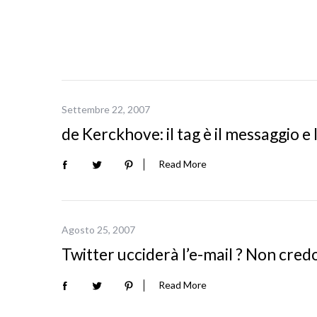
Settembre 22, 2007
de Kerckhove: il tag è il messaggio e 
Read More
Agosto 25, 2007
S
Twitter ucciderà l’e-mail ? Non cred
e
a
Read More
r
c