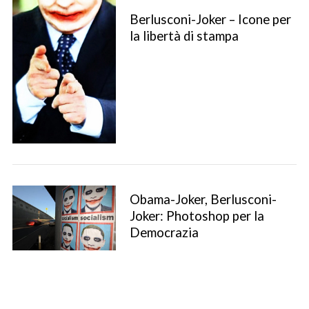
Berlusconi-Joker – Icone per
la libertà di stampa
S
Obama-Joker, Berlusconi-
e
Joker: Photoshop per la
a
Democrazia
r
c
h
f
o