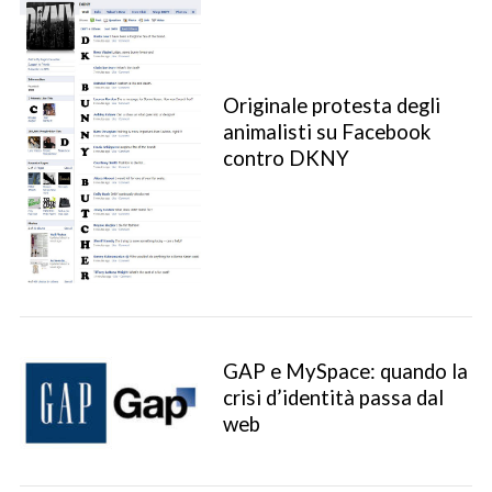
Originale protesta degli
animalisti su Facebook
contro DKNY
S
e
a
r
GAP e MySpace: quando la
c
crisi d’identità passa dal
h
web
f
o
r