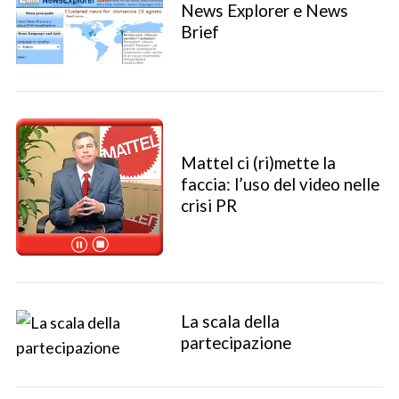
News Explorer e News
Brief
S
e
Mattel ci (ri)mette la
a
faccia: l’uso del video nelle
r
crisi PR
c
h
f
o
r
:
La scala della
partecipazione