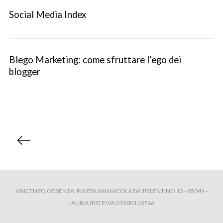
Social Media Index
Blego Marketing: come sfruttare l’ego dei
blogger
P
a
g
i
n
VINCENZO COSENZA, PIAZZA SAN NICOLA DA TOLENTINO 13 - 85044 -
a
LAURIA (PZ) P.IVA 01900110766
z