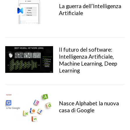
La guerra dell’Intelligenza
Artificiale
Il futuro del software:
Intelligenza Artificiale,
S
Machine Learning, Deep
e
Learning
a
r
c
h
f
Nasce Alphabet la nuova
o
casa di Google
r
: