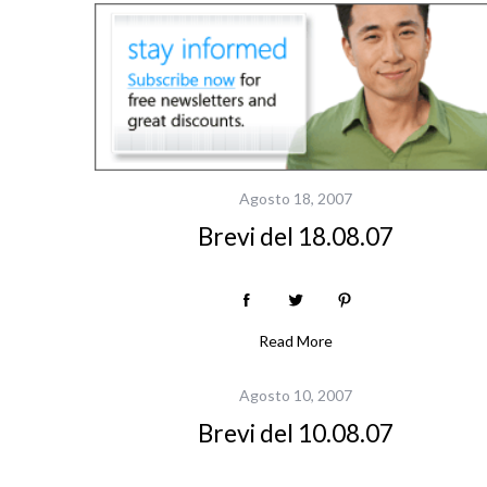
S
Agosto 18, 2007
e
Brevi del 18.08.07
a
r
c
h
f
Read More
o
r
Agosto 10, 2007
:
Brevi del 10.08.07