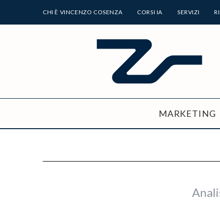
CHI È VINCENZO COSENZA
CORSI IA
SERVIZI
R
MARKETING
Anali