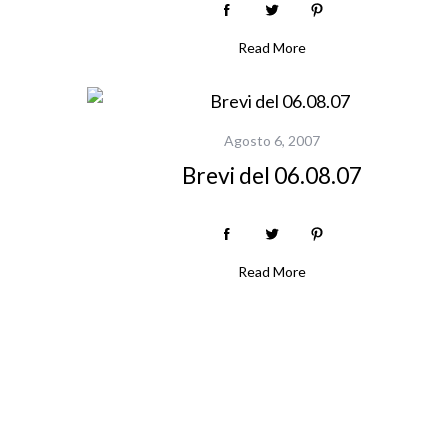
Read More
Agosto 6, 2007
Brevi del 06.08.07
Read More
P
a
g