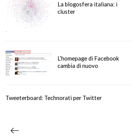
La blogosfera italiana: i
cluster
L’homepage di Facebook
cambia di nuovo
S
e
a
Tweeterboard: Technorati per Twitter
r
c
h
f
P
o
a
r