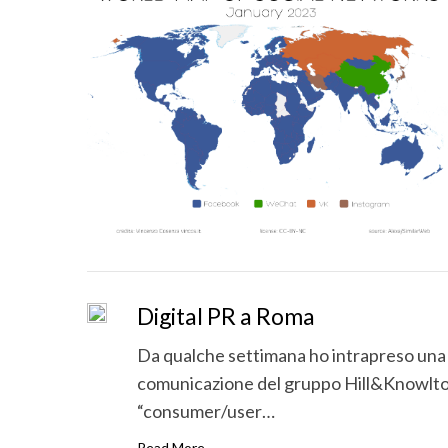
a
r
c
h
f
o
r
:
Digital PR a Roma
Da qualche settimana ho intrapreso una n
comunicazione del gruppo Hill&Knowlton, 
“consumer/user…
Read More