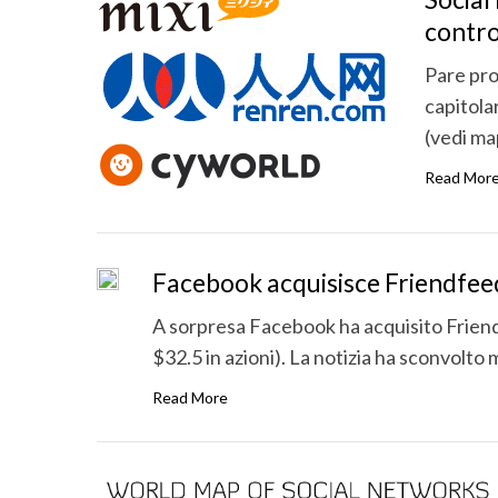
contr
Pare prop
capitola
(vedi ma
Read Mor
Facebook acquisisce Friendfeed 
A sorpresa Facebook ha acquisito Friendfe
$32.5 in azioni). La notizia ha sconvolto 
Read More
S
e