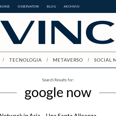
ISORSE
OSSERVATORI
BLOG
ARCHIVIO
TECNOLOGIA
METAVERSO
SOCIAL 
Search Results for:
google now
 Network in Asia – Una Santa Alleanza