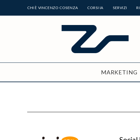
CHI È VINCENZO COSENZA
CORSI IA
SERVIZI
R
MARKETING
Social