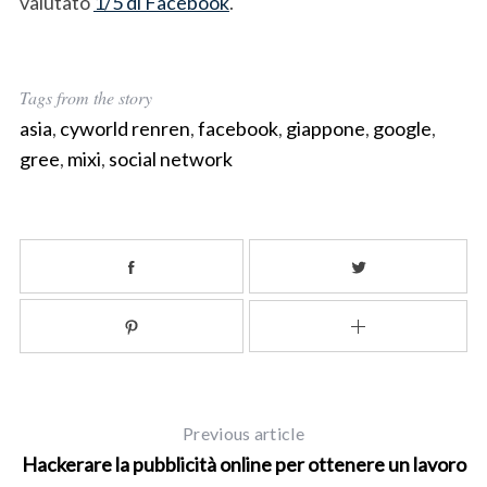
valutato
1/5 di Facebook
.
S
e
Tags from the story
a
asia
,
cyworld renren
,
facebook
,
giappone
,
google
,
r
c
gree
,
mixi
,
social network
h
f
o
r
:
Previous article
Hackerare la pubblicità online per ottenere un lavoro