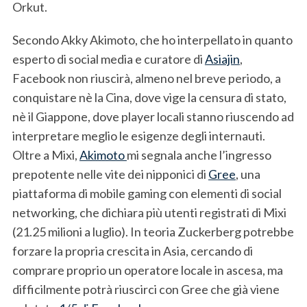
Orkut.
Secondo Akky Akimoto, che ho interpellato in quanto
esperto di social media e curatore di
Asiajin
,
Facebook non riuscirà, almeno nel breve periodo, a
conquistare nè la Cina, dove vige la censura di stato,
nè il Giappone, dove player locali stanno riuscendo ad
interpretare meglio le esigenze degli internauti.
Oltre a Mixi,
Akimoto
mi segnala anche l’ingresso
prepotente nelle vite dei nipponici di
Gree
, una
piattaforma di mobile gaming con elementi di social
networking, che dichiara più utenti registrati di Mixi
(21.25 milioni a luglio). In teoria Zuckerberg potrebbe
forzare la propria crescita in Asia, cercando di
comprare proprio un operatore locale in ascesa, ma
difficilmente potrà riuscirci con Gree che già viene