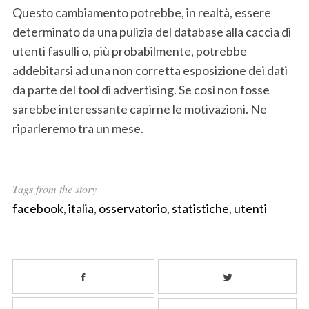
Questo cambiamento potrebbe, in realtà, essere
determinato da una pulizia del database alla caccia di
utenti fasulli o, più probabilmente, potrebbe
addebitarsi ad una non corretta esposizione dei dati
da parte del tool di advertising. Se così non fosse
sarebbe interessante capirne le motivazioni. Ne
riparleremo tra un mese.
Tags from the story
facebook
,
italia
,
osservatorio
,
statistiche
,
utenti
S
e
a