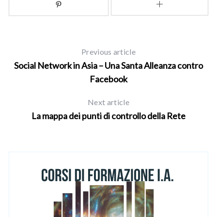
r
c
h
f
o
Previous article
r
Social Network in Asia – Una Santa Alleanza contro
:
Facebook
Next article
La mappa dei punti di controllo della Rete