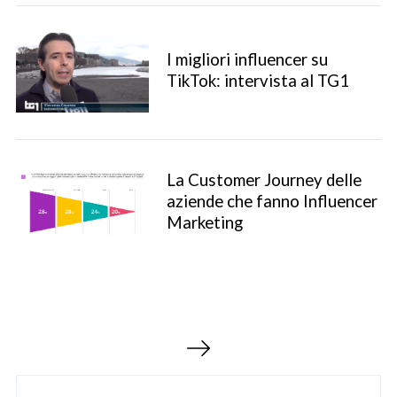
I migliori influencer su
TikTok: intervista al TG1
La Customer Journey delle
aziende che fanno Influencer
S
Marketing
e
a
r
c
h
P
f
a
o
r
g