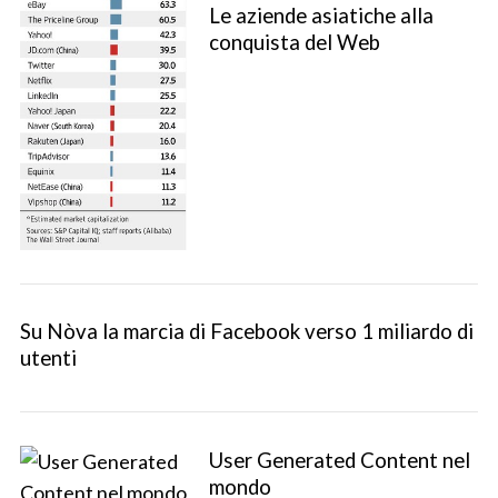
Le aziende asiatiche alla
conquista del Web
S
Su Nòva la marcia di Facebook verso 1 miliardo di
e
utenti
a
r
c
h
f
User Generated Content nel
o
mondo