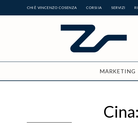
CHI È VINCENZO COSENZA
CORSI IA
SERVIZI
R
MARKETING
Cina: