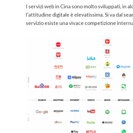
I servizi web in Cina sono molto sviluppati, in al
l’attitudine digitale è elevatissima. Si va dal se
servizio esiste una vivace competizione interna
S
e
a
r
c
h
f
o
r
: