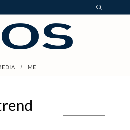
MEDIA
ME
 trend