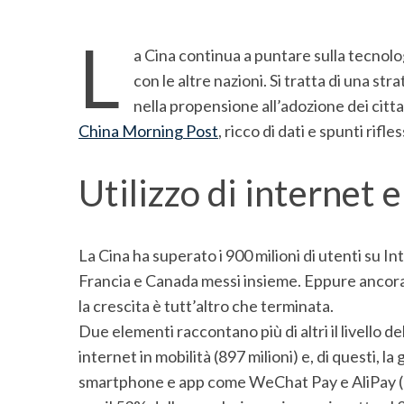
L
a Cina continua a puntare sulla tecnolo
con le altre nazioni. Si tratta di una st
nella propensione all’adozione dei citt
China Morning Post
, ricco di dati e spunti rifl
Utilizzo di internet 
La Cina ha superato i 900 milioni di utenti su I
Francia e Canada messi insieme. Eppure ancora
la crescita è tutt’altro che terminata.
Due elementi raccontano più di altri il livello d
internet in mobilità (897 milioni) e, di questi, 
smartphone e app come WeChat Pay e AliPay (765