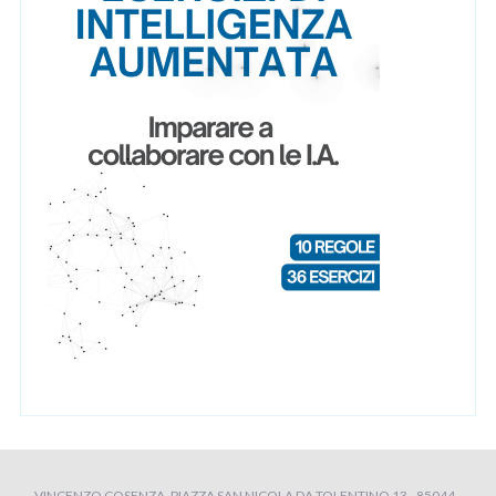
VINCENZO COSENZA, PIAZZA SAN NICOLA DA TOLENTINO 13 - 85044 -