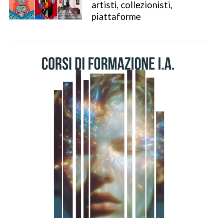
artisti, collezionisti,
piattaforme
S
e
a
r