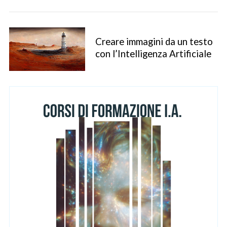
Creare immagini da un testo
con l’Intelligenza Artificiale
S
e
a