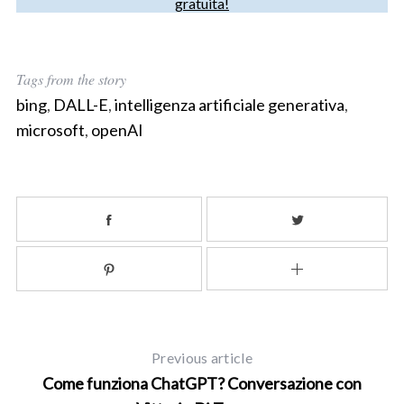
gratuita!
:
Tags from the story
bing
,
DALL-E
,
intelligenza artificiale generativa
,
microsoft
,
openAI
Previous article
Come funziona ChatGPT? Conversazione con