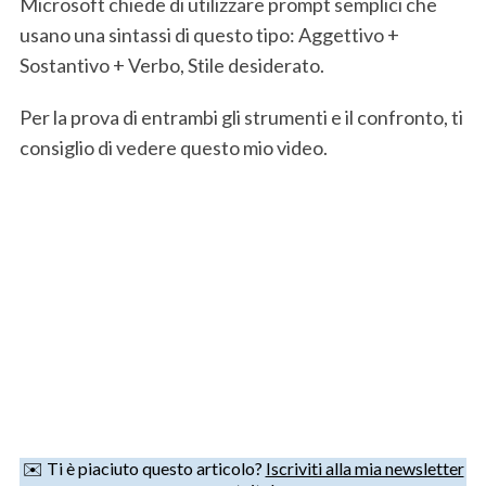
Microsoft chiede di utilizzare prompt semplici che
usano una sintassi di questo tipo: Aggettivo +
Sostantivo + Verbo, Stile desiderato.
Per la prova di entrambi gli strumenti e il confronto, ti
consiglio di vedere questo mio video.
S
e
a
r
c
h
f
o
✉️ Ti è piaciuto questo articolo?
Iscriviti alla mia newsletter
r