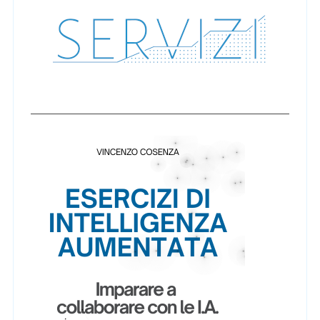
o
l
i