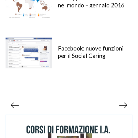
nel mondo – gennaio 2016
Facebook: nuove funzioni
per il Social Caring
S
e
a
r
c
P
h
a
f
g
o
r
i
:
n