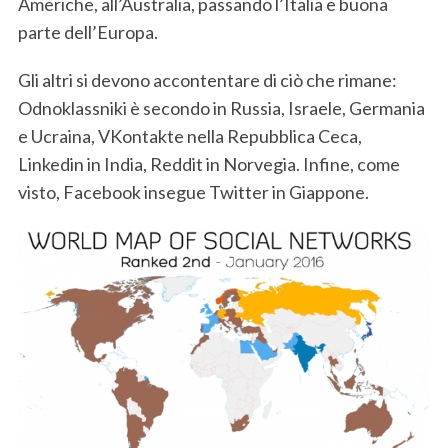
Americhe, all’Australia, passando l’Italia e buona
parte dell’Europa.
Gli altri si devono accontentare di ciò che rimane:
Odnoklassniki è secondo in Russia, Israele, Germania
e Ucraina, VKontakte nella Repubblica Ceca,
Linkedin in India, Reddit in Norvegia. Infine, come
visto, Facebook insegue Twitter in Giappone.
S
e
a
r