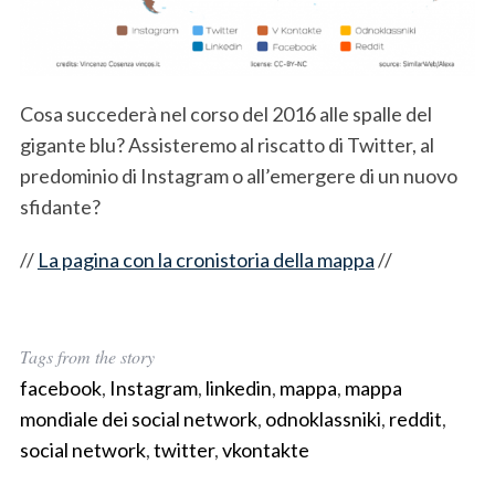
c
h
f
o
r
Cosa succederà nel corso del 2016 alle spalle del
:
gigante blu? Assisteremo al riscatto di Twitter, al
predominio di Instagram o all’emergere di un nuovo
sfidante?
//
La pagina con la cronistoria della mappa
//
Tags from the story
facebook
,
Instagram
,
linkedin
,
mappa
,
mappa
mondiale dei social network
,
odnoklassniki
,
reddit
,
social network
,
twitter
,
vkontakte